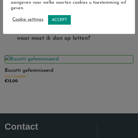
aangeven voor welke soorten cookies u toestemming wil
Welke wietsoort is het beste voor
geven.
beginners?
Cookie settings
ACCEPT
Kan ik wietzaden buiten kweken en
waar moet ik dan op letten?
Biscotti gefeminiseerd
CALI ZADEN
€
15,00
Contact