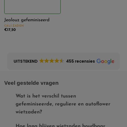
enorm
(1)
Jealouz gefeminiseerd
Bloeitijd
CALI ZADEN
€
17,50
9 weken
(1)
CBD
UITSTEKEND
455 recensies
low
(1)
Effect
Veel gestelde vragen
actief
(1)
Wat is het verschil tussen
gefeminiseerde, reguliere en autoflower
high
(1)
wietzaden?
Smaak
Hoe lang blijven wietzaden houdbaar