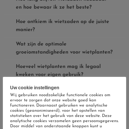
en hoe bewaar ik ze het beste?
aards
(1)
Hoe ontkiem ik wietzaden op de juiste
citrus
(1)
manier?
diesel
(1)
Wat zijn de optimale
groeiomstandigheden voor wietplanten?
Hoeveel wietplanten mag ik legaal
kweken voor eigen gebruik?
Uw cookie instellingen
Wat is het verschil tussen indica, sativa
Wij gebruiken noodzakelijke functionele cookies om
en hybride soorten?
ervoor te zorgen dat onze website goed kan
functioneren. Daarnaast gebruiken we analytische
cookies (geanonimiseerd), voor het opstellen van
Hoe lang duurt het voordat mijn
statistieken over het gebruik van deze website. Deze
wietplanten oogstrijp zijn?
analytische cookies verzamelen geen persoonsgegevens.
Door middel van onderstaande knoppen kunt u