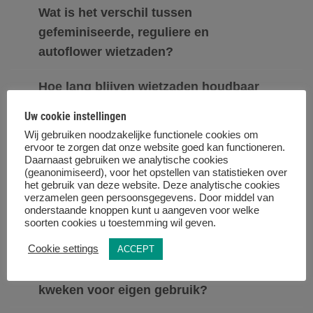
Wat is het verschil tussen
gefeminiseerde, reguliere en
autoflower wietzaden?
Hoe lang blijven wietzaden houdbaar
en hoe bewaar ik ze het beste?
Uw cookie instellingen
Wij gebruiken noodzakelijke functionele cookies om
Hoe ontkiem ik wietzaden op de juiste
ervoor te zorgen dat onze website goed kan functioneren.
manier?
Daarnaast gebruiken we analytische cookies
(geanonimiseerd), voor het opstellen van statistieken over
het gebruik van deze website. Deze analytische cookies
Wat zijn de optimale
verzamelen geen persoonsgegevens. Door middel van
onderstaande knoppen kunt u aangeven voor welke
groeiomstandigheden voor
soorten cookies u toestemming wil geven.
wietplanten?
Cookie settings
ACCEPT
Hoeveel wietplanten mag ik legaal
kweken voor eigen gebruik?