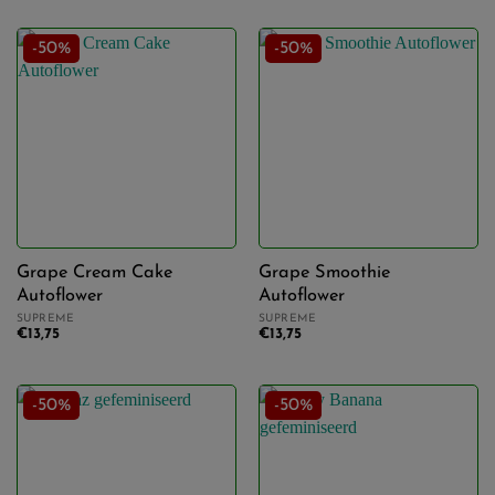
groot
(43)
27%
(4)
-50%
-50%
Bloeitijd
28%
(13)
7 weken
(4)
29%
(1)
8 weken
(39)
30%
(3)
9 weken
(21)
32%
(1)
Grape Cream Cake
Grape Smoothie
10 weken
(8)
Autoflower
Autoflower
34%
(1)
SUPREME
SUPREME
€
13,75
€
13,75
CBD
low
(74)
-50%
-50%
Smaak