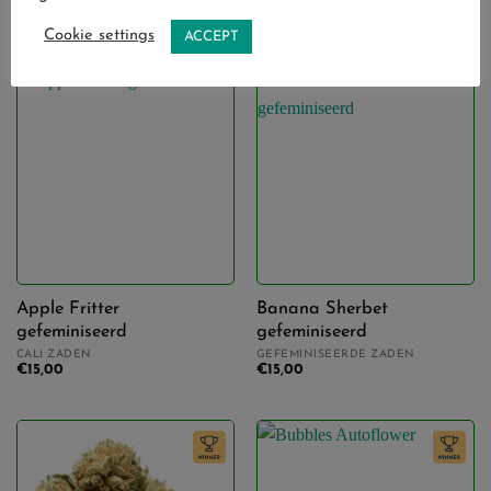
AUTOFLOWER ZADEN
CALI ZADEN
€
17,50
€
15,00
Cookie settings
ACCEPT
Apple Fritter
Banana Sherbet
gefeminiseerd
gefeminiseerd
CALI ZADEN
GEFEMINISEERDE ZADEN
€
15,00
€
15,00