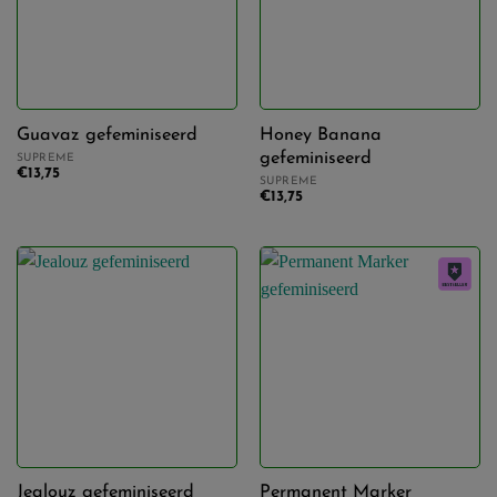
aards
(32)
citrus
(25)
diesel
(14)
Guavaz gefeminiseerd
Honey Banana
gefeminiseerd
SUPREME
€
13,75
fruitig
(40)
SUPREME
€
13,75
kruidig
(13)
pittig
(8)
zoet
(52)
zuur
(3)
Jealouz gefeminiseerd
Permanent Marker