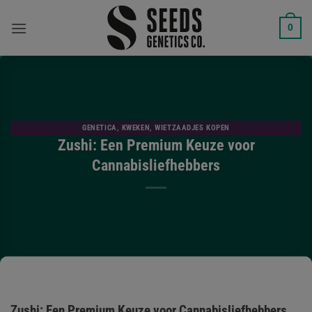
Ga
naar
0
inhoud
GENETICA
,
KWEKEN
,
WIETZAADJES KOPEN
Zushi: Een Premium Keuze voor
Cannabisliefhebbers
Zushi: Een Premium Keuze voor Cannabisliefhebbers