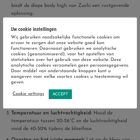
biedt de diepe body high van Zushi een rustgevende
oplossing.
Tips voor het Kweken van Zushi
Uw cookie instellingen
Wij gebruiken noodzakelijke functionele cookies om
Om het beste uit je Zushi-planten te halen, zijn hier
ervoor te zorgen dat onze website goed kan
enkele praktische tips:
functioneren. Daarnaast gebruiken we analytische
cookies (geanonimiseerd), voor het opstellen van
statistieken over het gebruik van deze website. Deze
Licht en voeding:
Zorg voor voldoende licht en
analytische cookies verzamelen geen persoonsgegevens.
gebruik hoogwaardige voeding om de groei en bloei te
Door middel van onderstaande knoppen kunt u
stimuleren.
aangeven voor welke soorten cookies u toestemming wil
geven.
Trainingstechnieken:
Overweeg technieken zoals
Cookie settings
topping en LST (Low-Stress Training) om de opbrengst
ACCEPT
te maximaliseren.
Temperatuur en luchtvochtigheid:
Houd de
temperatuur tussen 20-26°C en de luchtvochtigheid
rond de 40-50% tijdens de bloeifase.
Oogsten op het juiste moment:
Let op de kleur van